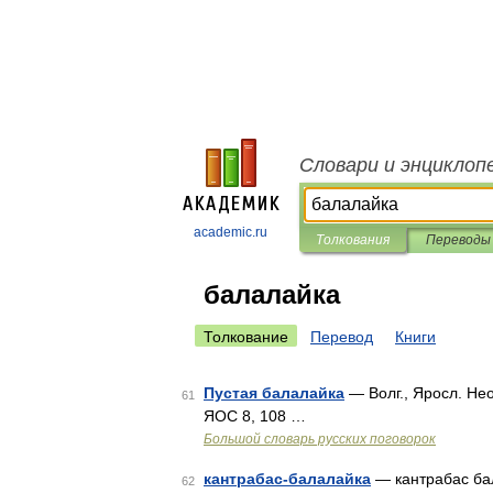
Словари и энциклоп
academic.ru
Толкования
Переводы
балалайка
Толкование
Перевод
Книги
Пустая балалайка
— Волг., Яросл. Нео
61
ЯОС 8, 108 …
Большой словарь русских поговорок
кантрабас-балалайка
— кантрабас ба
62