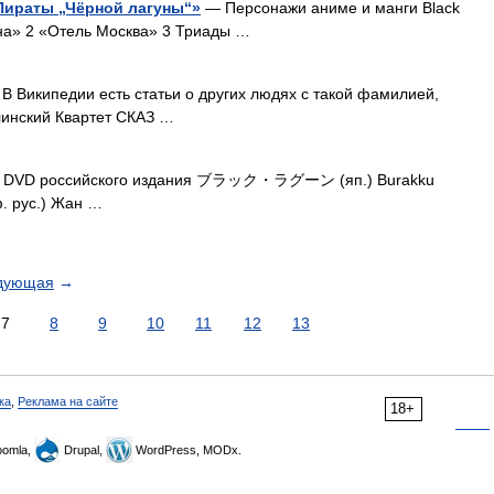
Пираты „Чёрной лагуны“»
— Персонажи аниме и манги Black
на» 2 «Отель Москва» 3 Триады …
В Википедии есть статьи о других людях с такой фамилией,
линский Квартет СКАЗ …
 DVD российского издания ブラック・ラグーン (яп.) Burakku
. рус.) Жан …
дующая
→
7
8
9
10
11
12
13
ка
,
Реклама на сайте
18+
omla,
Drupal,
WordPress, MODx.