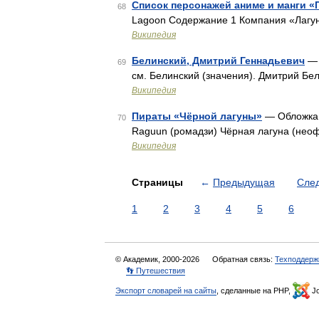
Список персонажей аниме и манги «
68
Lagoon Содержание 1 Компания «Лагу
Википедия
Белинский, Дмитрий Геннадьевич
— 
69
см. Белинский (значения). Дмитрий Бе
Википедия
Пираты «Чёрной лагуны»
— Обложка
70
Raguun (ромадзи) Чёрная лагуна (неоф
Википедия
Страницы
←
Предыдущая
Сле
1
2
3
4
5
6
© Академик, 2000-2026
Обратная связь:
Техподдерж
👣 Путешествия
Экспорт словарей на сайты
, сделанные на PHP,
Jo