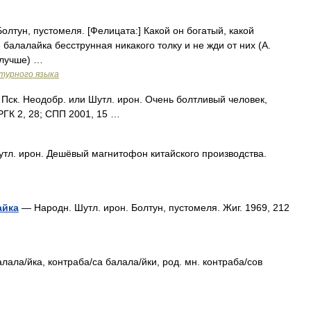
лтун, пустомеля. [Фелицата:] Какой он богатый, какой
балалайка бесструнная никакого толку и не жди от них (А.
 лучше) …
турного языка
, Пск. Неодобр. или Шутл. ирон. Очень болтливый человек,
РГК 2, 28; СПП 2001, 15 …
тл. ирон. Дешёвый магнитофон китайского производства.
айка
— Народн. Шутл. ирон. Болтун, пустомеля. Жиг. 1969, 212
лала/йка, контраба/са балала/йки, род. мн. контраба/сов