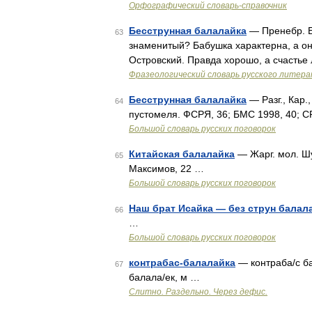
Орфографический словарь-справочник
Бесструнная балалайка
— Пренебр. Бо
63
знаменитый? Бабушка характерна, а он 
Островский. Правда хорошо, а счастье
Фразеологический словарь русского литера
Бесструнная балалайка
— Разг., Кар.
64
пустомеля. ФСРЯ, 36; БМС 1998, 40; С
Большой словарь русских поговорок
Китайская балалайка
— Жарг. мол. Шу
65
Максимов, 22 …
Большой словарь русских поговорок
Наш брат Исайка — без струн балал
66
…
Большой словарь русских поговорок
контрабас-балалайка
— контраба/с ба
67
балала/ек, м …
Слитно. Раздельно. Через дефис.