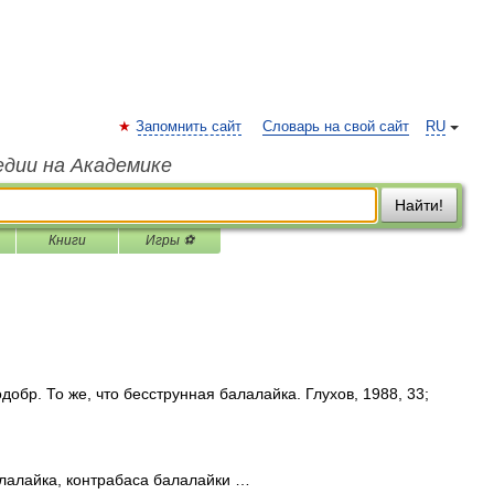
Запомнить сайт
Словарь на свой сайт
RU
едии на Академике
Найти!
Книги
Игры ⚽
добр. То же, что бесструнная балалайка. Глухов, 1988, 33;
лалайка, контрабаса балалайки …